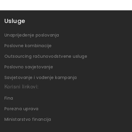
Usluge
Unaprijeđenje poslovanja
Poslovne kombinacije
Outsourcing računovodstvene usluge
Poslovno savjetovanje
Savjetovanje i vođenje kampanja
Korisni linkovi:
Fina
Porezna uprava
Ministarstvo financija