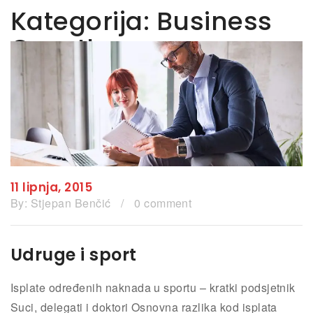
Kategorija:
Business
Growth
11 lipnja, 2015
By:
Stjepan Benčić
/
0 comment
Udruge i sport
Isplate određenih naknada u sportu – kratki podsjetnik
Suci, delegati i doktori Osnovna razlika kod isplata