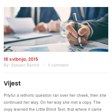
18 svibnja, 2015
By:
Stjepan Benčić
/
0 comment
Vijest
Pityful a rethoric question ran over her cheek, then she
continued her way. On her way she met a copy. The
copy warned the Little Blind Text, that where it came