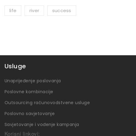
life
river
success
Usluge
Unaprijeđenje poslovanja
Poslovne kombinacije
Outsourcing računovodstvene usluge
Poslovno savjetovanje
Savjetovanje i vođenje kampanja
Korisni linkovi: