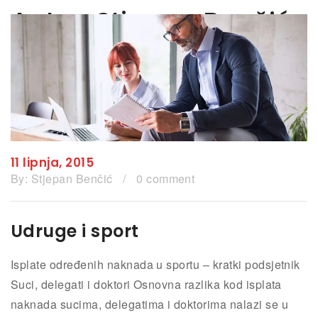
Autor:
Stjepan Benčić
11 lipnja, 2015
By:
Stjepan Benčić
/
0 comment
Udruge i sport
Isplate određenih naknada u sportu – kratki podsjetnik
Suci, delegati i doktori Osnovna razlika kod isplata
naknada sucima, delegatima i doktorima nalazi se u